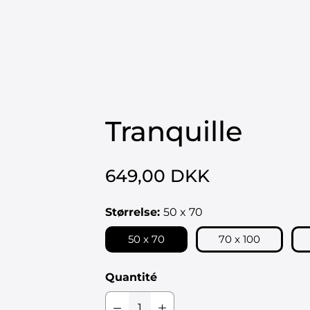
FFICHES
ÉDITIONS LIMITÉES
ŒUVRES ORIGINALES
OUVRAGES D
HORNSLETH OUTLET
Tranquille
649,00 DKK
Størrelse:
50 x 70
50 x 70
70 x 100
Quantité