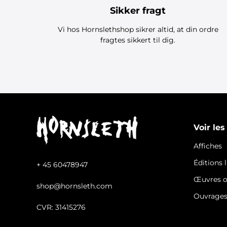
Sikker fragt
Vi hos Hornslethshop sikrer altid, at din ordre
fragtes sikkert til dig.
Voir les
Affiches
Éditions 
+ 45 60478947
Œuvres o
shop@hornsleth.com
Ouvrage
CVR: 31415276