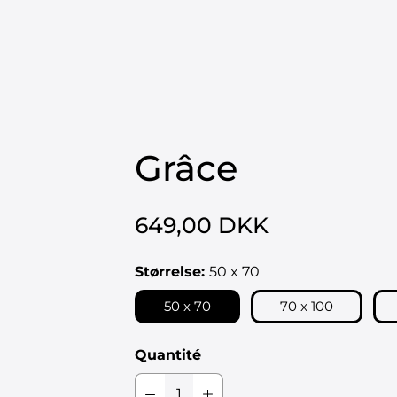
FFICHES
ÉDITIONS LIMITÉES
ŒUVRES ORIGINALES
OUVRAGES D
HORNSLETH OUTLET
Grâce
649,00 DKK
Størrelse:
50 x 70
50 x 70
70 x 100
Quantité