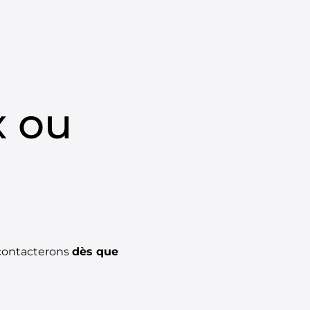
E COMMANDE
Kurv
x ou
contacterons
dès que