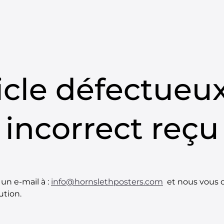
FFICHES
ÉDITIONS LIMITÉES
ŒUVRES ORIGINALES
OUVRAGES D
HORNSLETH OUTLET
icle défectueu
incorrect reçu
un e-mail à :
info@hornslethposters.com
et nous vous 
ution.