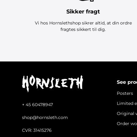
Sikker fragt
Vi hos Hornslethshop sikrer altid, at din ordre
fragtes sikkert til dig.
See pro
Posters
Limited e
+ 45 60478947
Original
shop@hornsleth.com
Order wo
CVR: 31415276